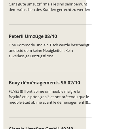
Ganz gute umzugsfirma alle sind sehr bemüht
dem wünschen des Kunden gerrecht zu werden
Peterli Umzüge 08/10
Eine Kommode und ein Tisch würde beschädigt
und seid dem keine Neuigkeiten. Kein
zuverlässige Umzugsfirma.
Bovy déménagements SA 02/10
FUYEZ !!! Il ont abimé un meuble malgré la
fragilité et le prix signalé et ont prétendu que le
meuble était abimé avant le déménagement !!!
Des malhonnêtes Prenez les photos de tout vos
meubles avant déménagement et faites les
signer !! cela vous évitera des déconvenues et
discussions avec des individus peu scrupuleux !