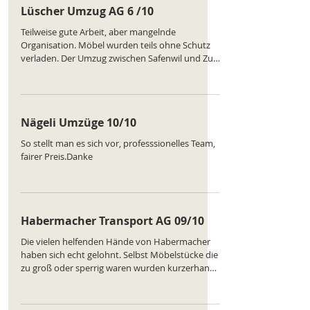
Lüscher Umzug AG 6 /10
https://www.comparatus.net/umzug-luzern
Teilweise gute Arbeit, aber mangelnde
Organisation. Möbel wurden teils ohne Schutz
verladen. Der Umzug zwischen Safenwil und Zug
hätte besser laufen können. Ranking des
Unternehmens :
https://www.comparatus.net/umzug-emmen
Nägeli Umzüge 10/10
So stellt man es sich vor, professsionelles Team,
fairer Preis.Danke
Habermacher Transport AG 09/10
Die vielen helfenden Hände von Habermacher
haben sich echt gelohnt. Selbst Möbelstücke die
zu groß oder sperrig waren wurden kurzerhand
professionell demontiert und am Zielort wieder
montiert. Nie wieder Umzug auf eigene Faust
wenn die Profis das in weniger als der Hälfte der