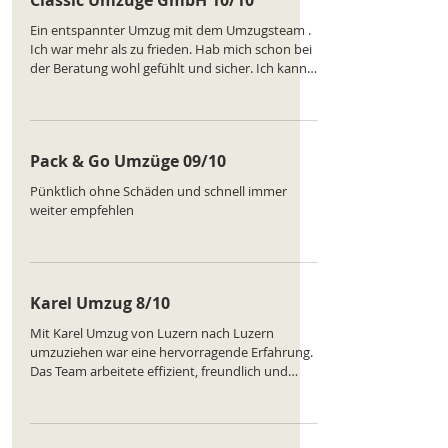
Classic Umzüge GmbH 10/10
Ein entspannter Umzug mit dem Umzugsteam .
Ich war mehr als zu frieden. Hab mich schon bei
der Beratung wohl gefühlt und sicher. Ich kann
das Umzugsunternehmen nur empfehlen. Site:
https://www.classic-umzuege.ch/
Pack & Go Umzüge 09/10
Pünktlich ohne Schäden und schnell immer
weiter empfehlen
Karel Umzug 8/10
Mit Karel Umzug von Luzern nach Luzern
umzuziehen war eine hervorragende Erfahrung.
Das Team arbeitete effizient, freundlich und
systematisch. Alle Möbel blieben unversehrt,
und die Koordination war ausgezeichnet. Ein
Umzug, der höchste Zufriedenheit bot. Ranking
des Unternehmens: