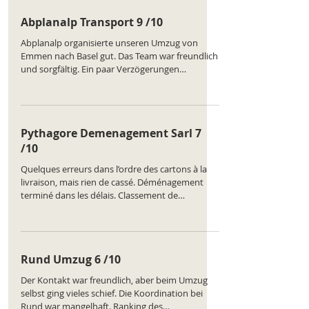
Zeit hinbekommen. Absolute
Abplanalp Transport 9 /10
Weiterempfehlung!
Abplanalp organisierte unseren Umzug von
Emmen nach Basel gut. Das Team war freundlich
und sorgfältig. Ein paar Verzögerungen
entstanden durch Verkehrsprobleme, die Firma
blieb jedoch professionell und kommunikativ.
Ranking des Unternehmens :
https://www.comparatus.net/umzug-emmen
Pythagore Demenagement Sarl 7
/10
Quelques erreurs dans l’ordre des cartons à la
livraison, mais rien de cassé. Déménagement
terminé dans les délais. Classement de
l'entreprise :
https://www.comparatus.net/demenagement-
yverdon
Rund Umzug 6 /10
Der Kontakt war freundlich, aber beim Umzug
selbst ging vieles schief. Die Koordination bei
Rund war mangelhaft. Ranking des