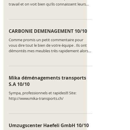
travail et on voit bien qu’ils connaissent leurs
travail, aucune casse, armoire 2 portes vitrée
remontée, table 8 personnes pareil,
electroménager (lave linge, lave vaisselle)
rebranchés. tout est prét au fonctionnement.
CARBONIE DEMENAGEMENT 10/10
Cave bien rangée.
Comme promis un petit commentaire pour
vous dire tout le bien de votre équipe . Ils ont
démontés mes meubles très rapidement alors
que ce n’était pas facile. Je vous
recommanderais. Maurice de Genève
Mika déménagements transports
S.A 10/10
Sympa, professionnels et rapides!!! Site:
http://www.mika-transports.ch/
Umzugscenter Haefeli GmbH 10/10