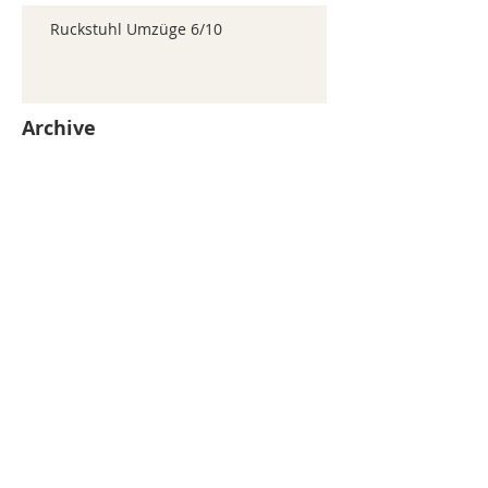
Ruckstuhl Umzüge 6/10
Archive
juillet 2026
(371)
371 posts
juin 2026
(352)
352 posts
mai 2026
(361)
361 posts
avril 2026
(336)
336 posts
mars 2026
(344)
344 posts
février 2026
(330)
330 posts
janvier 2026
(326)
326 posts
décembre 2025
(320)
320 posts
novembre 2025
(330)
330 posts
octobre 2025
(347)
347 posts
septembre 2025
(353)
353 posts
août 2025
(338)
338 posts
Search By Tags