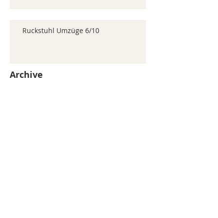
Ruckstuhl Umzüge 6/10
Archive
juillet 2026
(371)
371 posts
juin 2026
(352)
352 posts
mai 2026
(361)
361 posts
avril 2026
(336)
336 posts
mars 2026
(344)
344 posts
février 2026
(330)
330 posts
janvier 2026
(326)
326 posts
décembre 2025
(320)
320 posts
novembre 2025
(330)
330 posts
octobre 2025
(347)
347 posts
septembre 2025
(353)
353 posts
août 2025
(338)
338 posts