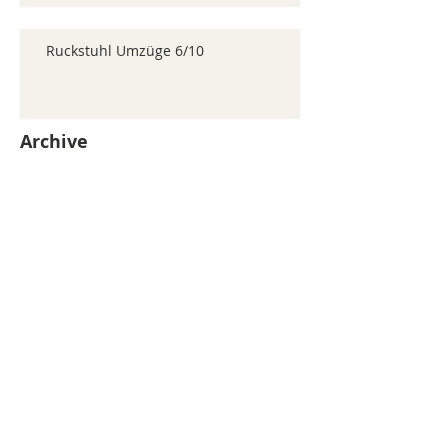
Ruckstuhl Umzüge 6/10
Archive
juillet 2026
(371)
371 posts
juin 2026
(352)
352 posts
mai 2026
(361)
361 posts
avril 2026
(336)
336 posts
mars 2026
(344)
344 posts
février 2026
(330)
330 posts
janvier 2026
(326)
326 posts
décembre 2025
(320)
320 posts
novembre 2025
(330)
330 posts
octobre 2025
(347)
347 posts
septembre 2025
(353)
353 posts
août 2025
(338)
338 posts