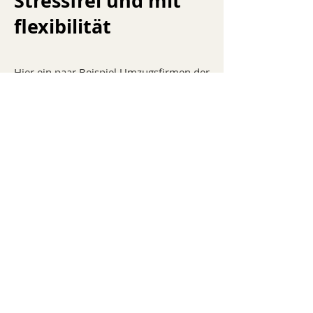
Stressfrei und mit
flexibilität
Hier ein paar Beispiel Umzugsfirmen der
Stadt Winterthur, vielleicht kann auch
vom Freundes - Familienkreis eine
Firma jederzeit weiterempfehlen. Gibt es
einen Zügelshop
UBR Umzug
Winterthur
UBR UMZUG mit seiner 50-jährigen
Erfahrung, ist eine der ältesten
Umzugsfirmen in Zürich. Wir helfen
unseren Kunden bei allen
Dienstleistungen rund um den Umzug.
Dazu gehören: Umzugs- und