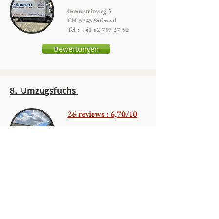
Grenzsteinweg 3
CH 5745 Safenwil
Tel :
+41 62 797 27 50
Bewertungen
Umzugsfuchs
8.
26 reviews : 6,70/10
St. Urbanstrasse 79
CH 4914 Roggwil
Tel : +41 78 214 11 14
Bewertungen
9. Martinas GmbH