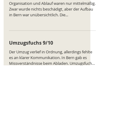
Organisation und Ablauf waren nur mittelmäßig.
Zwar wurde nichts beschädigt, aber der Aufbau
in Bern war unübersichtlich. Die...
Umzugsfuchs 9/10
Der Umzug verlief in Ordnung, allerdings fehlte
es an klarer Kommunikation. In Bern gab es
Missverständnisse beim Abladen. Umzugsfuchs
bemühte sich, die Probleme zu lösen. Möbel
und Inventar blieben unversehrt. Noch Luft
nach oben. Ranking des Unternehmens:
https://www.comparatus.net/umzug-bern
Umzugsfuchs 7/10
Mit Umzugsfuchs umzuziehen war
zufriedenstellend. Von Bern nach Olten traten
minimale Verzögerungen auf. Die Mitarbeiter
arbeiteten...