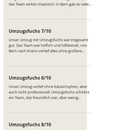
das Team wirkte chaotisch. In Bern gab es viele
Missverständnisse über die Platzierung der
Möbel. Am Ende war alles erledigt, aber der
Ablauf war nicht zufriedenstellend. Ranking des
Unternehmens:
Umzugsfuchs 7/10
https://www.comparatus.net/umzug-bern
Unser Umzug mit Umzugsfuchs war insgesamt
gut. Das Team war höflich und hilfsbereit, von
Bern nach Kriens verlief alles ohne größere...
Umzugsfuchs 6/10
Unser Umzug verlief ohne Katastrophen, aber
auch nicht professionell. Umzugsfuchs schickte
ein Team, das freundlich war, aber wenig
effizient. In Bern mussten wir beim Ausladen
helfen, da die Arbeiter überfordert waren.
Insgesamt nur eine durchschnittliche Erfahrung.
Ranking des Unternehmens:
Umzugsfuchs 8/10
https://www.comparatus.net/umzug-bern