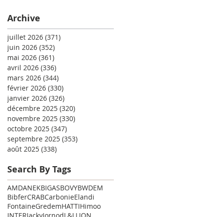
Archive
juillet 2026
(371)
371 posts
juin 2026
(352)
352 posts
mai 2026
(361)
361 posts
avril 2026
(336)
336 posts
mars 2026
(344)
344 posts
février 2026
(330)
330 posts
janvier 2026
(326)
326 posts
décembre 2025
(320)
320 posts
novembre 2025
(330)
330 posts
octobre 2025
(347)
347 posts
septembre 2025
(353)
353 posts
août 2025
(338)
338 posts
Search By Tags
AMD
ANEK
BIGAS
BOVY
BWDEM
Bibfer
CRAB
Carbonie
Elandi
Fontaine
Gredem
HATTI
Himoo
INTER
Jacky
Jornod
L&L
LION