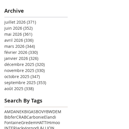
Archive
juillet 2026
(371)
371 posts
juin 2026
(352)
352 posts
mai 2026
(361)
361 posts
avril 2026
(336)
336 posts
mars 2026
(344)
344 posts
février 2026
(330)
330 posts
janvier 2026
(326)
326 posts
décembre 2025
(320)
320 posts
novembre 2025
(330)
330 posts
octobre 2025
(347)
347 posts
septembre 2025
(353)
353 posts
août 2025
(338)
338 posts
Search By Tags
AMD
ANEK
BIGAS
BOVY
BWDEM
Bibfer
CRAB
Carbonie
Elandi
Fontaine
Gredem
HATTI
Himoo
INTER
Jacky
Jornod
L&L
LION