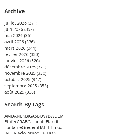
Archive
juillet 2026
(371)
371 posts
juin 2026
(352)
352 posts
mai 2026
(361)
361 posts
avril 2026
(336)
336 posts
mars 2026
(344)
344 posts
février 2026
(330)
330 posts
janvier 2026
(326)
326 posts
décembre 2025
(320)
320 posts
novembre 2025
(330)
330 posts
octobre 2025
(347)
347 posts
septembre 2025
(353)
353 posts
août 2025
(338)
338 posts
Search By Tags
AMD
ANEK
BIGAS
BOVY
BWDEM
Bibfer
CRAB
Carbonie
Elandi
Fontaine
Gredem
HATTI
Himoo
INTER
Jacky
Jornod
L&L
LION