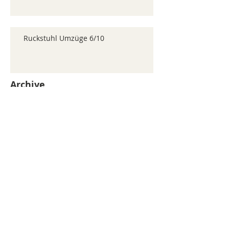
Ruckstuhl Umzüge 6/10
Archive
juillet 2026
(371)
371 posts
juin 2026
(352)
352 posts
mai 2026
(361)
361 posts
avril 2026
(336)
336 posts
mars 2026
(344)
344 posts
février 2026
(330)
330 posts
janvier 2026
(326)
326 posts
décembre 2025
(320)
320 posts
novembre 2025
(330)
330 posts
octobre 2025
(347)
347 posts
septembre 2025
(353)
353 posts