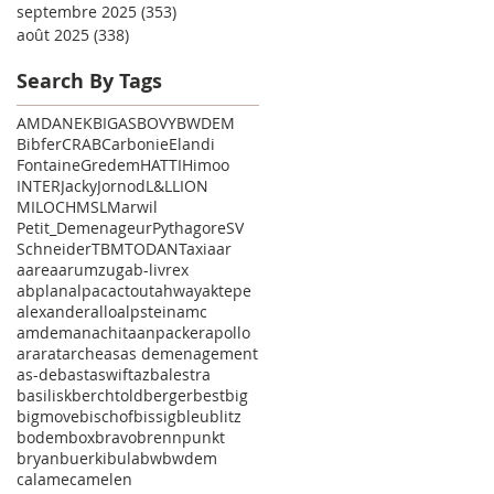
septembre 2025
(353)
353 posts
août 2025
(338)
338 posts
Search By Tags
AMD
ANEK
BIGAS
BOVY
BWDEM
Bibfer
CRAB
Carbonie
Elandi
Fontaine
Gredem
HATTI
Himoo
INTER
Jacky
Jornod
L&L
LION
MILOCH
MSL
Marwil
Petit_Demenageur
Pythagore
SV
Schneider
TBM
TODAN
Taxi
aar
aare
aarumzug
ab-livrex
abplanalp
ac
actout
ahway
aktepe
alexander
allo
alpstein
amc
amdem
anachita
anpacker
apollo
ararat
arche
as
as demenagement
as-deb
ast
aswift
az
balestra
basilisk
berchtold
berger
best
big
bigmove
bischof
bissig
bleu
blitz
bodem
box
bravo
brennpunkt
bryan
buerki
bula
bw
bwdem
calame
camelen