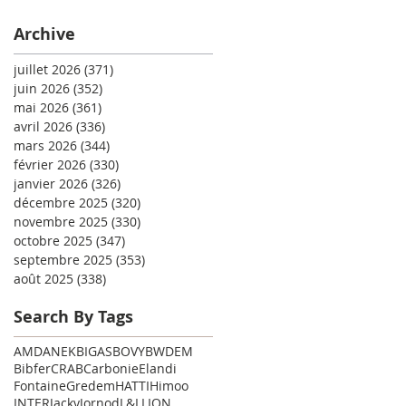
Archive
juillet 2026
(371)
371 posts
juin 2026
(352)
352 posts
mai 2026
(361)
361 posts
avril 2026
(336)
336 posts
mars 2026
(344)
344 posts
février 2026
(330)
330 posts
janvier 2026
(326)
326 posts
décembre 2025
(320)
320 posts
novembre 2025
(330)
330 posts
octobre 2025
(347)
347 posts
septembre 2025
(353)
353 posts
août 2025
(338)
338 posts
Search By Tags
AMD
ANEK
BIGAS
BOVY
BWDEM
Bibfer
CRAB
Carbonie
Elandi
Fontaine
Gredem
HATTI
Himoo
INTER
Jacky
Jornod
L&L
LION