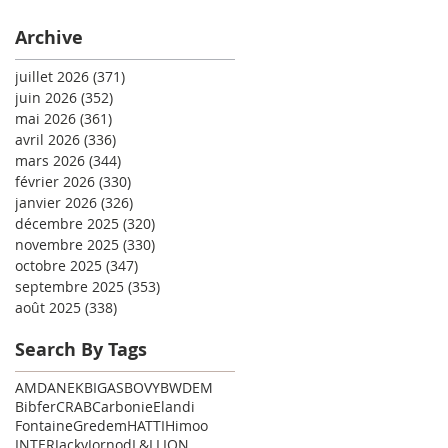
Archive
juillet 2026
(371)
371 posts
juin 2026
(352)
352 posts
mai 2026
(361)
361 posts
avril 2026
(336)
336 posts
mars 2026
(344)
344 posts
février 2026
(330)
330 posts
janvier 2026
(326)
326 posts
décembre 2025
(320)
320 posts
novembre 2025
(330)
330 posts
octobre 2025
(347)
347 posts
septembre 2025
(353)
353 posts
août 2025
(338)
338 posts
Search By Tags
AMD
ANEK
BIGAS
BOVY
BWDEM
Bibfer
CRAB
Carbonie
Elandi
Fontaine
Gredem
HATTI
Himoo
INTER
Jacky
Jornod
L&L
LION