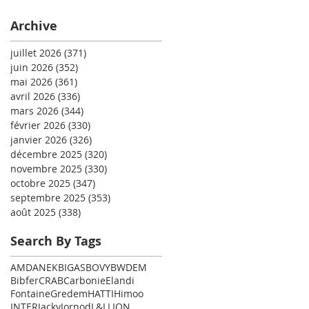
Archive
juillet 2026
(371)
371 posts
juin 2026
(352)
352 posts
mai 2026
(361)
361 posts
avril 2026
(336)
336 posts
mars 2026
(344)
344 posts
février 2026
(330)
330 posts
janvier 2026
(326)
326 posts
décembre 2025
(320)
320 posts
novembre 2025
(330)
330 posts
octobre 2025
(347)
347 posts
septembre 2025
(353)
353 posts
août 2025
(338)
338 posts
Search By Tags
AMD
ANEK
BIGAS
BOVY
BWDEM
Bibfer
CRAB
Carbonie
Elandi
Fontaine
Gredem
HATTI
Himoo
INTER
Jacky
Jornod
L&L
LION