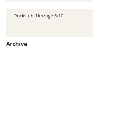
Ruckstuhl Umzüge 6/10
Archive
juillet 2026
(371)
371 posts
juin 2026
(352)
352 posts
mai 2026
(361)
361 posts
avril 2026
(336)
336 posts
mars 2026
(344)
344 posts
février 2026
(330)
330 posts
janvier 2026
(326)
326 posts
décembre 2025
(320)
320 posts
novembre 2025
(330)
330 posts
octobre 2025
(347)
347 posts
septembre 2025
(353)
353 posts
août 2025
(338)
338 posts