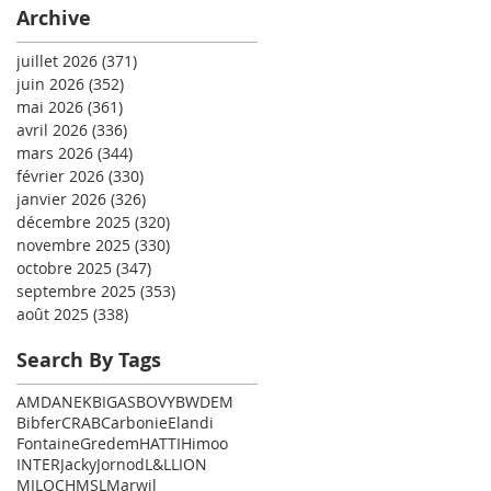
Archive
juillet 2026
(371)
371 posts
juin 2026
(352)
352 posts
mai 2026
(361)
361 posts
avril 2026
(336)
336 posts
mars 2026
(344)
344 posts
février 2026
(330)
330 posts
janvier 2026
(326)
326 posts
décembre 2025
(320)
320 posts
novembre 2025
(330)
330 posts
octobre 2025
(347)
347 posts
septembre 2025
(353)
353 posts
août 2025
(338)
338 posts
Search By Tags
AMD
ANEK
BIGAS
BOVY
BWDEM
Bibfer
CRAB
Carbonie
Elandi
Fontaine
Gredem
HATTI
Himoo
INTER
Jacky
Jornod
L&L
LION
MILOCH
MSL
Marwil