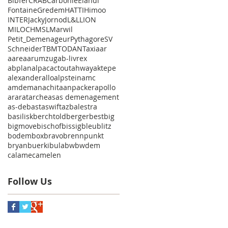
Bibfer
CRAB
Carbonie
Elandi
Fontaine
Gredem
HATTI
Himoo
INTER
Jacky
Jornod
L&L
LION
MILOCH
MSL
Marwil
Petit_Demenageur
Pythagore
SV
Schneider
TBM
TODAN
Taxi
aar
aare
aarumzug
ab-livrex
abplanalp
ac
actout
ahway
aktepe
alexander
allo
alpstein
amc
amdem
anachita
anpacker
apollo
ararat
arche
as
as demenagement
as-deb
ast
aswift
az
balestra
basilisk
berchtold
berger
best
big
bigmove
bischof
bissig
bleu
blitz
bodem
box
bravo
brennpunkt
bryan
buerki
bula
bw
bwdem
calame
camelen
Follow Us