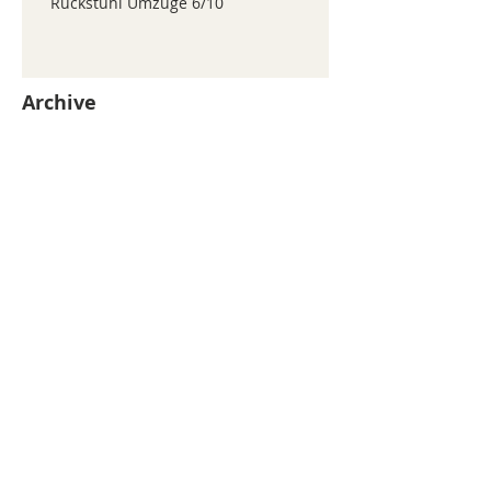
Ruckstuhl Umzüge 6/10
Archive
juillet 2026
(371)
371 posts
juin 2026
(352)
352 posts
mai 2026
(361)
361 posts
avril 2026
(336)
336 posts
mars 2026
(344)
344 posts
février 2026
(330)
330 posts
janvier 2026
(326)
326 posts
décembre 2025
(320)
320 posts
novembre 2025
(330)
330 posts
octobre 2025
(347)
347 posts
septembre 2025
(353)
353 posts
août 2025
(338)
338 posts
Search By Tags