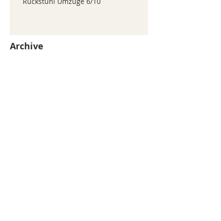
Ruckstuhl Umzüge 6/10
Archive
juillet 2026
(371)
371 posts
juin 2026
(352)
352 posts
mai 2026
(361)
361 posts
avril 2026
(336)
336 posts
mars 2026
(344)
344 posts
février 2026
(330)
330 posts
janvier 2026
(326)
326 posts
décembre 2025
(320)
320 posts
novembre 2025
(330)
330 posts
octobre 2025
(347)
347 posts
septembre 2025
(353)
353 posts
août 2025
(338)
338 posts
Search By Tags