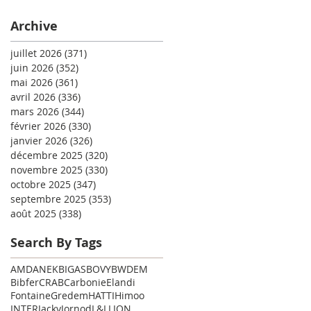
Archive
juillet 2026
(371)
371 posts
juin 2026
(352)
352 posts
mai 2026
(361)
361 posts
avril 2026
(336)
336 posts
mars 2026
(344)
344 posts
février 2026
(330)
330 posts
janvier 2026
(326)
326 posts
décembre 2025
(320)
320 posts
novembre 2025
(330)
330 posts
octobre 2025
(347)
347 posts
septembre 2025
(353)
353 posts
août 2025
(338)
338 posts
Search By Tags
AMD
ANEK
BIGAS
BOVY
BWDEM
Bibfer
CRAB
Carbonie
Elandi
Fontaine
Gredem
HATTI
Himoo
INTER
Jacky
Jornod
L&L
LION