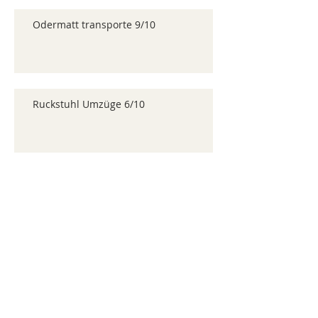
Odermatt transporte 9/10
Ruckstuhl Umzüge 6/10
Archive
juillet 2026
(371)
371 posts
juin 2026
(352)
352 posts
mai 2026
(361)
361 posts
avril 2026
(336)
336 posts
mars 2026
(344)
344 posts
février 2026
(330)
330 posts
janvier 2026
(326)
326 posts
décembre 2025
(320)
320 posts