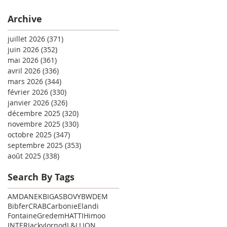
Archive
juillet 2026
(371)
371 posts
juin 2026
(352)
352 posts
mai 2026
(361)
361 posts
avril 2026
(336)
336 posts
mars 2026
(344)
344 posts
février 2026
(330)
330 posts
janvier 2026
(326)
326 posts
décembre 2025
(320)
320 posts
novembre 2025
(330)
330 posts
octobre 2025
(347)
347 posts
septembre 2025
(353)
353 posts
août 2025
(338)
338 posts
Search By Tags
AMD
ANEK
BIGAS
BOVY
BWDEM
Bibfer
CRAB
Carbonie
Elandi
Fontaine
Gredem
HATTI
Himoo
INTER
Jacky
Jornod
L&L
LION