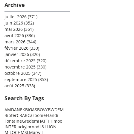
Archive
juillet 2026
(371)
371 posts
juin 2026
(352)
352 posts
mai 2026
(361)
361 posts
avril 2026
(336)
336 posts
mars 2026
(344)
344 posts
février 2026
(330)
330 posts
janvier 2026
(326)
326 posts
décembre 2025
(320)
320 posts
novembre 2025
(330)
330 posts
octobre 2025
(347)
347 posts
septembre 2025
(353)
353 posts
août 2025
(338)
338 posts
Search By Tags
AMD
ANEK
BIGAS
BOVY
BWDEM
Bibfer
CRAB
Carbonie
Elandi
Fontaine
Gredem
HATTI
Himoo
INTER
Jacky
Jornod
L&L
LION
MILOCH
MSL
Marwil