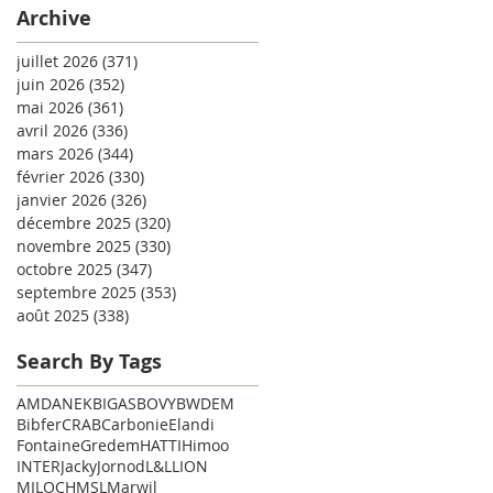
Archive
juillet 2026
(371)
371 posts
juin 2026
(352)
352 posts
mai 2026
(361)
361 posts
avril 2026
(336)
336 posts
mars 2026
(344)
344 posts
février 2026
(330)
330 posts
janvier 2026
(326)
326 posts
décembre 2025
(320)
320 posts
novembre 2025
(330)
330 posts
octobre 2025
(347)
347 posts
septembre 2025
(353)
353 posts
août 2025
(338)
338 posts
Search By Tags
AMD
ANEK
BIGAS
BOVY
BWDEM
Bibfer
CRAB
Carbonie
Elandi
Fontaine
Gredem
HATTI
Himoo
INTER
Jacky
Jornod
L&L
LION
MILOCH
MSL
Marwil