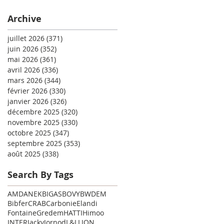
Archive
juillet 2026
(371)
371 posts
juin 2026
(352)
352 posts
mai 2026
(361)
361 posts
avril 2026
(336)
336 posts
mars 2026
(344)
344 posts
février 2026
(330)
330 posts
janvier 2026
(326)
326 posts
décembre 2025
(320)
320 posts
novembre 2025
(330)
330 posts
octobre 2025
(347)
347 posts
septembre 2025
(353)
353 posts
août 2025
(338)
338 posts
Search By Tags
AMD
ANEK
BIGAS
BOVY
BWDEM
Bibfer
CRAB
Carbonie
Elandi
Fontaine
Gredem
HATTI
Himoo
INTER
Jacky
Jornod
L&L
LION