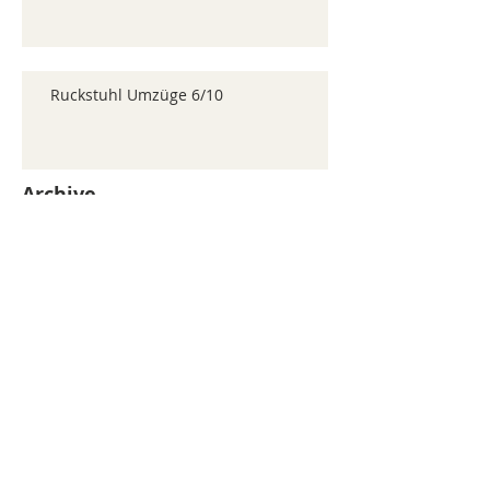
Ruckstuhl Umzüge 6/10
Archive
juillet 2026
(371)
371 posts
juin 2026
(352)
352 posts
mai 2026
(361)
361 posts
avril 2026
(336)
336 posts
mars 2026
(344)
344 posts
février 2026
(330)
330 posts
janvier 2026
(326)
326 posts
décembre 2025
(320)
320 posts
novembre 2025
(330)
330 posts
octobre 2025
(347)
347 posts
septembre 2025
(353)
353 posts