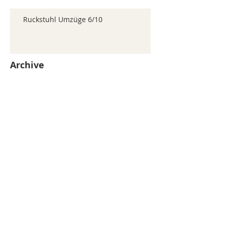
Ruckstuhl Umzüge 6/10
Archive
juillet 2026
(371)
371 posts
juin 2026
(352)
352 posts
mai 2026
(361)
361 posts
avril 2026
(336)
336 posts
mars 2026
(344)
344 posts
février 2026
(330)
330 posts
janvier 2026
(326)
326 posts
décembre 2025
(320)
320 posts
novembre 2025
(330)
330 posts
octobre 2025
(347)
347 posts
septembre 2025
(353)
353 posts
août 2025
(338)
338 posts