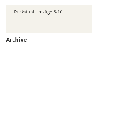
Ruckstuhl Umzüge 6/10
Archive
juillet 2026
(371)
371 posts
juin 2026
(352)
352 posts
mai 2026
(361)
361 posts
avril 2026
(336)
336 posts
mars 2026
(344)
344 posts
février 2026
(330)
330 posts
janvier 2026
(326)
326 posts
décembre 2025
(320)
320 posts
novembre 2025
(330)
330 posts
octobre 2025
(347)
347 posts
septembre 2025
(353)
353 posts
août 2025
(338)
338 posts