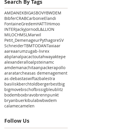
Search By Tags
AMD
ANEK
BIGAS
BOVY
BWDEM
Bibfer
CRAB
Carbonie
Elandi
Fontaine
Gredem
HATTI
Himoo
INTER
Jacky
Jornod
L&L
LION
MILOCH
MSL
Marwil
Petit_Demenageur
Pythagore
SV
Schneider
TBM
TODAN
Taxi
aar
aare
aarumzug
ab-livrex
abplanalp
ac
actout
ahway
aktepe
alexander
allo
alpstein
amc
amdem
anachita
anpacker
apollo
ararat
arche
as
as demenagement
as-deb
ast
aswift
az
balestra
basilisk
berchtold
berger
best
big
bigmove
bischof
bissig
bleu
blitz
bodem
box
bravo
brennpunkt
bryan
buerki
bula
bw
bwdem
calame
camelen
Follow Us