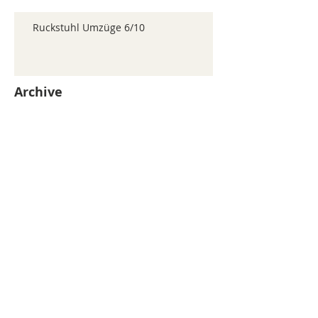
Ruckstuhl Umzüge 6/10
Archive
juillet 2026
(371)
371 posts
juin 2026
(352)
352 posts
mai 2026
(361)
361 posts
avril 2026
(336)
336 posts
mars 2026
(344)
344 posts
février 2026
(330)
330 posts
janvier 2026
(326)
326 posts
décembre 2025
(320)
320 posts
novembre 2025
(330)
330 posts
octobre 2025
(347)
347 posts
septembre 2025
(353)
353 posts
août 2025
(338)
338 posts