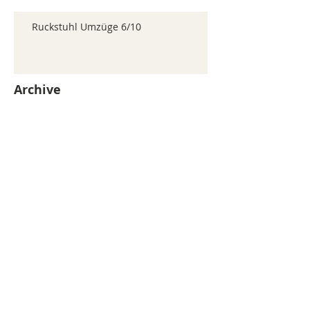
Ruckstuhl Umzüge 6/10
Archive
juillet 2026
(371)
371 posts
juin 2026
(352)
352 posts
mai 2026
(361)
361 posts
avril 2026
(336)
336 posts
mars 2026
(344)
344 posts
février 2026
(330)
330 posts
janvier 2026
(326)
326 posts
décembre 2025
(320)
320 posts
novembre 2025
(330)
330 posts
octobre 2025
(347)
347 posts
septembre 2025
(353)
353 posts
août 2025
(338)
338 posts