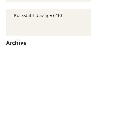
Ruckstuhl Umzüge 6/10
Archive
juillet 2026
(371)
371 posts
juin 2026
(352)
352 posts
mai 2026
(361)
361 posts
avril 2026
(336)
336 posts
mars 2026
(344)
344 posts
février 2026
(330)
330 posts
janvier 2026
(326)
326 posts
décembre 2025
(320)
320 posts
novembre 2025
(330)
330 posts
octobre 2025
(347)
347 posts
septembre 2025
(353)
353 posts
août 2025
(338)
338 posts