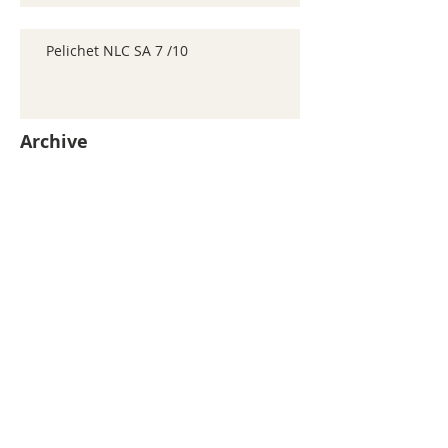
Pelichet NLC SA 7 /10
Archive
juillet 2026
(155)
155 posts
juin 2026
(352)
352 posts
mai 2026
(361)
361 posts
avril 2026
(336)
336 posts
mars 2026
(344)
344 posts
février 2026
(330)
330 posts
janvier 2026
(326)
326 posts
décembre 2025
(320)
320 posts
novembre 2025
(330)
330 posts
octobre 2025
(347)
347 posts
septembre 2025
(353)
353 posts
août 2025
(338)
338 posts