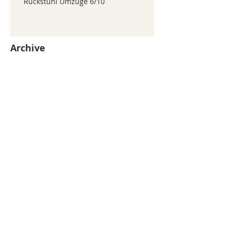
Ruckstuhl Umzüge 6/10
Archive
juillet 2026
(371)
371 posts
juin 2026
(352)
352 posts
mai 2026
(361)
361 posts
avril 2026
(336)
336 posts
mars 2026
(344)
344 posts
février 2026
(330)
330 posts
janvier 2026
(326)
326 posts
décembre 2025
(320)
320 posts
novembre 2025
(330)
330 posts
octobre 2025
(347)
347 posts
septembre 2025
(353)
353 posts
août 2025
(338)
338 posts
Search By Tags