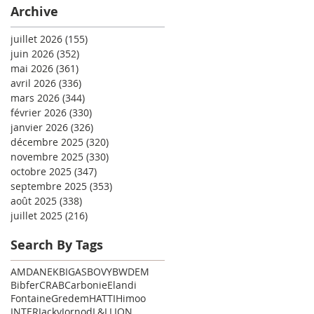
Archive
juillet 2026
(155)
155 posts
juin 2026
(352)
352 posts
mai 2026
(361)
361 posts
avril 2026
(336)
336 posts
mars 2026
(344)
344 posts
février 2026
(330)
330 posts
janvier 2026
(326)
326 posts
décembre 2025
(320)
320 posts
novembre 2025
(330)
330 posts
octobre 2025
(347)
347 posts
septembre 2025
(353)
353 posts
août 2025
(338)
338 posts
juillet 2025
(216)
216 posts
Search By Tags
AMD
ANEK
BIGAS
BOVY
BWDEM
Bibfer
CRAB
Carbonie
Elandi
Fontaine
Gredem
HATTI
Himoo
INTER
Jacky
Jornod
L&L
LION