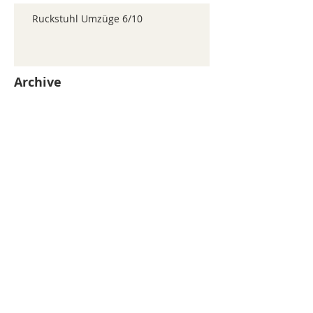
Ruckstuhl Umzüge 6/10
Archive
juillet 2026
(371)
371 posts
juin 2026
(352)
352 posts
mai 2026
(361)
361 posts
avril 2026
(336)
336 posts
mars 2026
(344)
344 posts
février 2026
(330)
330 posts
janvier 2026
(326)
326 posts
décembre 2025
(320)
320 posts
novembre 2025
(330)
330 posts
octobre 2025
(347)
347 posts
septembre 2025
(353)
353 posts
août 2025
(338)
338 posts
Search By Tags