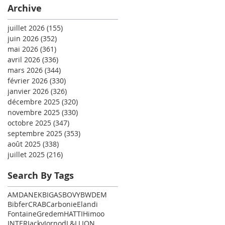
Archive
juillet 2026
(155)
155 posts
juin 2026
(352)
352 posts
mai 2026
(361)
361 posts
avril 2026
(336)
336 posts
mars 2026
(344)
344 posts
février 2026
(330)
330 posts
janvier 2026
(326)
326 posts
décembre 2025
(320)
320 posts
novembre 2025
(330)
330 posts
octobre 2025
(347)
347 posts
septembre 2025
(353)
353 posts
août 2025
(338)
338 posts
juillet 2025
(216)
216 posts
Search By Tags
AMD
ANEK
BIGAS
BOVY
BWDEM
Bibfer
CRAB
Carbonie
Elandi
Fontaine
Gredem
HATTI
Himoo
INTER
Jacky
Jornod
L&L
LION