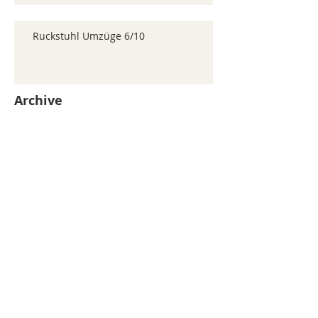
Ruckstuhl Umzüge 6/10
Archive
juillet 2026
(371)
371 posts
juin 2026
(352)
352 posts
mai 2026
(361)
361 posts
avril 2026
(336)
336 posts
mars 2026
(344)
344 posts
février 2026
(330)
330 posts
janvier 2026
(326)
326 posts
décembre 2025
(320)
320 posts
novembre 2025
(330)
330 posts
octobre 2025
(347)
347 posts
septembre 2025
(353)
353 posts
août 2025
(338)
338 posts