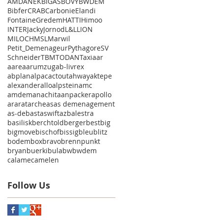
AMD
ANEK
BIGAS
BOVY
BWDEM
Bibfer
CRAB
Carbonie
Elandi
Fontaine
Gredem
HATTI
Himoo
INTER
Jacky
Jornod
L&L
LION
MILOCH
MSL
Marwil
Petit_Demenageur
Pythagore
SV
Schneider
TBM
TODAN
Taxi
aar
aare
aarumzug
ab-livrex
abplanalp
ac
actout
ahway
aktepe
alexander
allo
alpstein
amc
amdem
anachita
anpacker
apollo
ararat
arche
as
as demenagement
as-deb
ast
aswift
az
balestra
basilisk
berchtold
berger
best
big
bigmove
bischof
bissig
bleu
blitz
bodem
box
bravo
brennpunkt
bryan
buerki
bula
bw
bwdem
calame
camelen
Follow Us