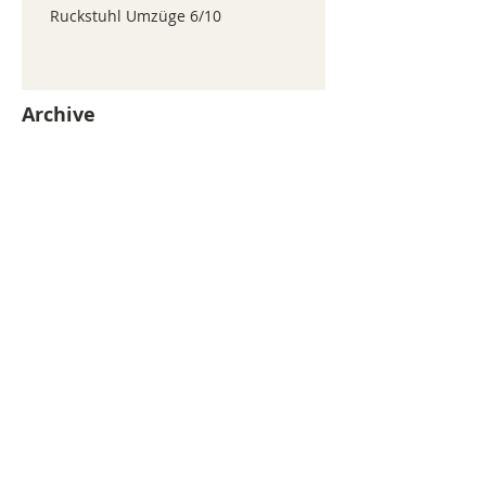
Ruckstuhl Umzüge 6/10
Archive
juillet 2026
(371)
371 posts
juin 2026
(352)
352 posts
mai 2026
(361)
361 posts
avril 2026
(336)
336 posts
mars 2026
(344)
344 posts
février 2026
(330)
330 posts
janvier 2026
(326)
326 posts
décembre 2025
(320)
320 posts
novembre 2025
(330)
330 posts
octobre 2025
(347)
347 posts
septembre 2025
(353)
353 posts
août 2025
(338)
338 posts
Search By Tags