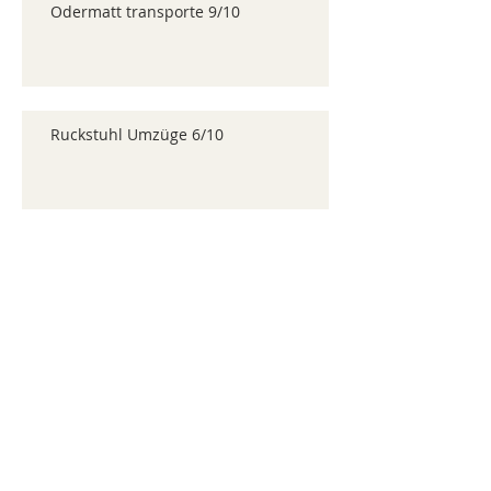
Odermatt transporte 9/10
Ruckstuhl Umzüge 6/10
Archive
juillet 2026
(371)
371 posts
juin 2026
(352)
352 posts
mai 2026
(361)
361 posts
avril 2026
(336)
336 posts
mars 2026
(344)
344 posts
février 2026
(330)
330 posts
janvier 2026
(326)
326 posts
décembre 2025
(320)
320 posts
novembre 2025
(330)
330 posts