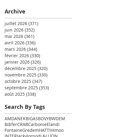
Archive
juillet 2026
(371)
371 posts
juin 2026
(352)
352 posts
mai 2026
(361)
361 posts
avril 2026
(336)
336 posts
mars 2026
(344)
344 posts
février 2026
(330)
330 posts
janvier 2026
(326)
326 posts
décembre 2025
(320)
320 posts
novembre 2025
(330)
330 posts
octobre 2025
(347)
347 posts
septembre 2025
(353)
353 posts
août 2025
(338)
338 posts
Search By Tags
AMD
ANEK
BIGAS
BOVY
BWDEM
Bibfer
CRAB
Carbonie
Elandi
Fontaine
Gredem
HATTI
Himoo
INTER
Jacky
Jornod
L&L
LION