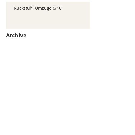
Ruckstuhl Umzüge 6/10
Archive
juillet 2026
(371)
371 posts
juin 2026
(352)
352 posts
mai 2026
(361)
361 posts
avril 2026
(336)
336 posts
mars 2026
(344)
344 posts
février 2026
(330)
330 posts
janvier 2026
(326)
326 posts
décembre 2025
(320)
320 posts
novembre 2025
(330)
330 posts
octobre 2025
(347)
347 posts
septembre 2025
(353)
353 posts
août 2025
(338)
338 posts
Search By Tags