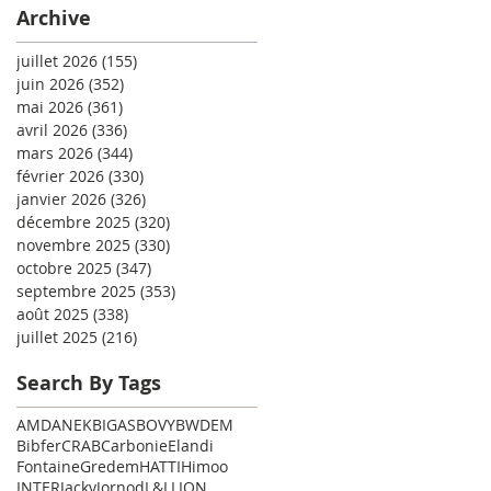
Archive
juillet 2026
(155)
155 posts
juin 2026
(352)
352 posts
mai 2026
(361)
361 posts
avril 2026
(336)
336 posts
mars 2026
(344)
344 posts
février 2026
(330)
330 posts
janvier 2026
(326)
326 posts
décembre 2025
(320)
320 posts
novembre 2025
(330)
330 posts
octobre 2025
(347)
347 posts
septembre 2025
(353)
353 posts
août 2025
(338)
338 posts
juillet 2025
(216)
216 posts
Search By Tags
AMD
ANEK
BIGAS
BOVY
BWDEM
Bibfer
CRAB
Carbonie
Elandi
Fontaine
Gredem
HATTI
Himoo
INTER
Jacky
Jornod
L&L
LION