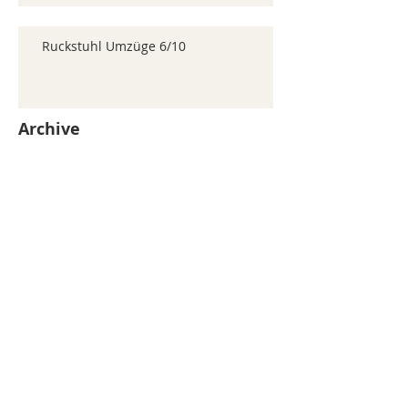
Ruckstuhl Umzüge 6/10
Archive
juillet 2026
(371)
371 posts
juin 2026
(352)
352 posts
mai 2026
(361)
361 posts
avril 2026
(336)
336 posts
mars 2026
(344)
344 posts
février 2026
(330)
330 posts
janvier 2026
(326)
326 posts
décembre 2025
(320)
320 posts
novembre 2025
(330)
330 posts
octobre 2025
(347)
347 posts
septembre 2025
(353)
353 posts
août 2025
(338)
338 posts