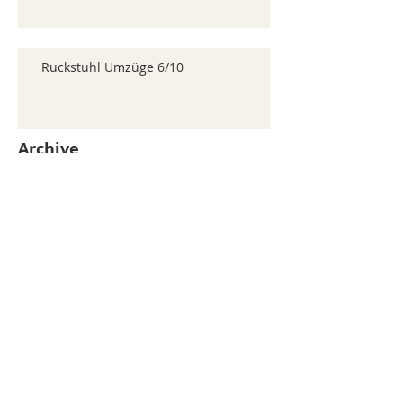
Ruckstuhl Umzüge 6/10
Archive
juillet 2026
(371)
371 posts
juin 2026
(352)
352 posts
mai 2026
(361)
361 posts
avril 2026
(336)
336 posts
mars 2026
(344)
344 posts
février 2026
(330)
330 posts
janvier 2026
(326)
326 posts
décembre 2025
(320)
320 posts
novembre 2025
(330)
330 posts
octobre 2025
(347)
347 posts
septembre 2025
(353)
353 posts